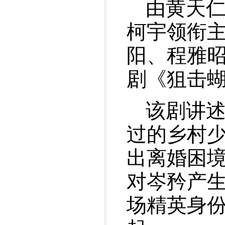
由黄天
柯宇领衔
阳、程雅
剧《狙击
该剧讲
过的乡村
出离婚困
对岑矜产
场精英身