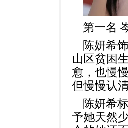
第一名 
陈妍希
山区贫困
愈，也慢
但慢慢认
陈妍希
予她天然