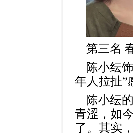
第三名 
陈小纭饰
年人拉扯”
陈小纭
青涩，如
了。其实